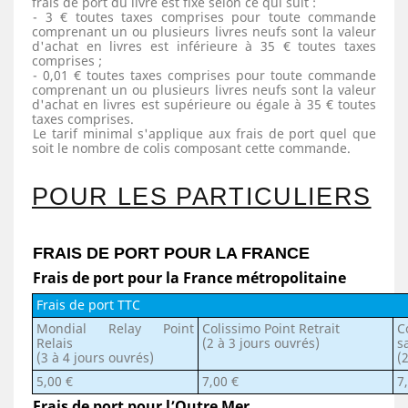
frais de port du livre est fixé selon ce qui suit :
- 3 € toutes taxes comprises pour toute commande
comprenant un ou plusieurs livres neufs sont la valeur
d'achat en livres est inférieure à 35 € toutes taxes
comprises ;
- 0,01 € toutes taxes comprises pour toute commande
comprenant un ou plusieurs livres neufs sont la valeur
d'achat en livres est supérieure ou égale à 35 € toutes
taxes comprises.
Le tarif minimal s'applique aux frais de port quel que
soit le nombre de colis composant cette commande.
POUR LES PARTICULIERS
FRAIS DE PORT POUR LA FRANCE
Frais de port pour la France métropolitaine
Frais de port TTC
Mondial Relay Point
Colissimo Point Retrait
C
Relais
(2 à 3 jours ouvrés)
s
(3 à 4 jours ouvrés)
(
5,00 €
7,00 €
7
Frais de port pour l’Outre Mer