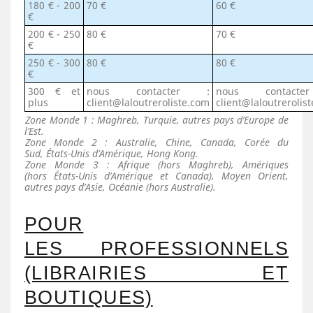
180 € - 200
70 €
60 €
€
200 € - 250
80 €
70 €
€
250 € - 300
80 €
80 €
€
300 € et
nous contacter :
nous contact
plus
client@laloutreroliste.com
client@laloutrerolis
Zone Monde 1 : Maghreb, Turquie, autres pays d’Europe de
l’Est.
Zone Monde 2 : Australie, Chine, Canada, Corée du
Sud,
É
tats-Unis d’Amérique, Hong Kong.
Zone Monde 3 : Afrique (hors Maghreb), Amériques
(hors
É
tats-Unis d’Amérique et Canada), Moyen Orient,
autres pays d’Asie, Océanie (hors Australie).
POUR
LES PROFESSIONNELS
(LIBRAIRIES ET
BOUTIQUES)