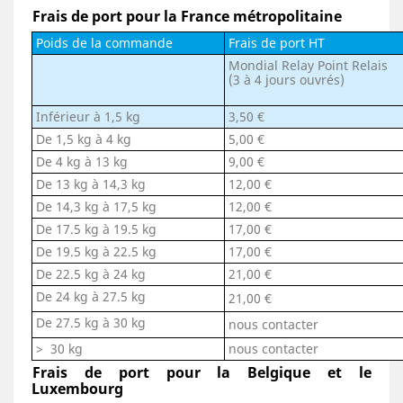
Frais de port pour la France métropolitaine
Poids de la commande
Frais de port HT
Mondial Relay Point Relais
(3 à 4 jours ouvrés)
Inférieur à 1,5 kg
3,50 €
De 1,5 kg à 4 kg
5,00 €
De 4 kg à 13 kg
9,00 €
De 13 kg à 14,3 kg
12,00 €
De 14,3 kg à 17,5 kg
12,00 €
De 17.5 kg à 19.5 kg
17,00 €
De 19.5 kg à 22.5 kg
17,00 €
De 22.5 kg à 24 kg
21,00 €
De 24 kg à 27.5 kg
21,00 €
De 27.5 kg à 30 kg
nous contacter
>
30 kg
nous contacter
Frais de port pour la Belgique et le
Luxembourg