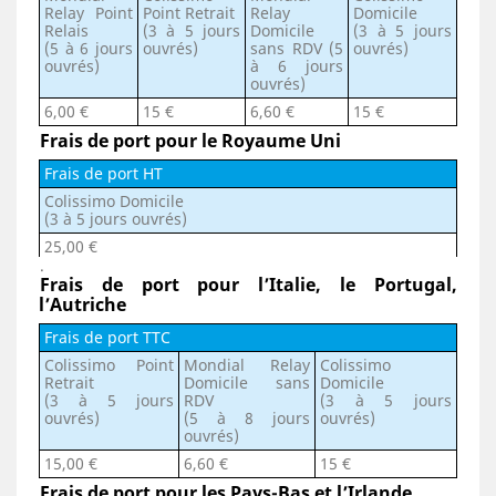
Relay Point
Point Retrait
Relay
Domicile
Relais
(3 à 5 jours
Domicile
(3 à 5 jours
(5 à 6 jours
ouvrés)
sans RDV (5
ouvrés)
ouvrés)
à 6 jours
ouvrés)
6,00 €
15 €
6,60 €
15 €
Frais de port pour le Royaume Uni
Frais de port HT
Colissimo Domicile
(3 à 5 jours ouvrés)
25,00 €
.
Frais de port pour l’Italie, le Portugal,
l’Autriche
Frais de port TTC
Colissimo Point
Mondial Relay
Colissimo
Retrait
Domicile sans
Domicile
(3 à 5 jours
RDV
(3 à 5 jours
ouvrés)
(5 à 8 jours
ouvrés)
ouvrés)
15,00 €
6,60 €
15 €
Frais de port pour les Pays-Bas et l’Irlande