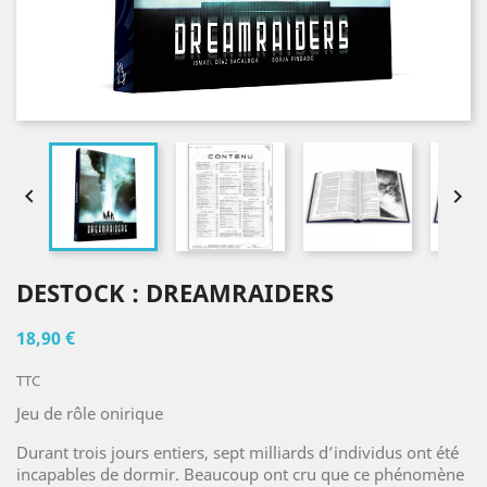


DESTOCK : DREAMRAIDERS
18,90 €
TTC
Jeu de rôle onirique
Durant trois jours entiers, sept milliards d’individus ont été
incapables de dormir. Beaucoup ont cru que ce phénomène