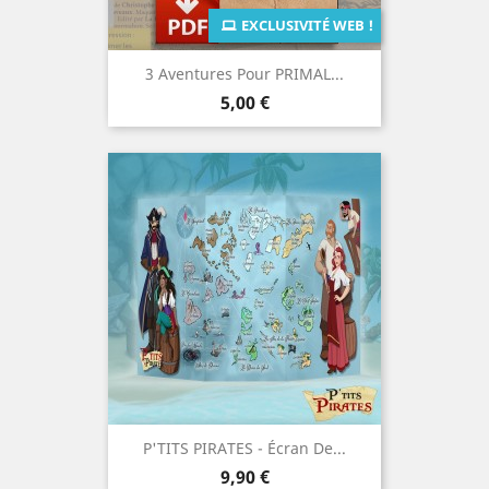
EXCLUSIVITÉ WEB !
3 Aventures Pour PRIMAL...
Prix
5,00 €
P'TITS PIRATES - Écran De...
Prix
9,90 €