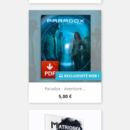
EXCLUSIVITÉ WEB !
Paradox - Aventure...
Prix
5,00 €