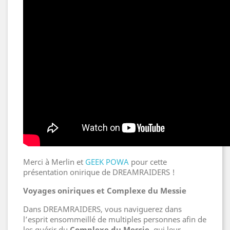
Merci à Merlin et
GEEK POWA
pour cette
présentation onirique de DREAMRAIDERS !
Voyages oniriques et Complexe du Messie
Dans DREAMRAIDERS, vous naviguerez dans
l’esprit ensommeillé de multiples personnes afin de
les guérir du
Complexe du Messie
, qui leur