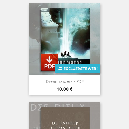
EXCLUSIVITÉ WEB !
Dreamraiders - PDF
Prix
10,00 €