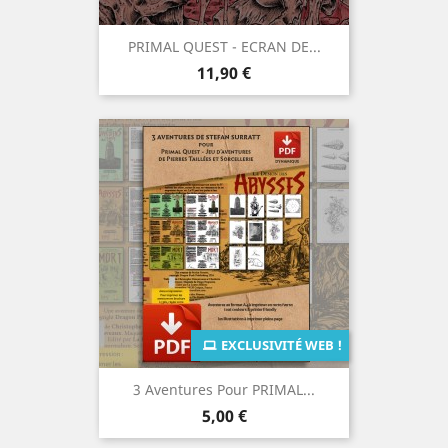
PRIMAL QUEST - ECRAN DE...
Prix
11,90 €
EXCLUSIVITÉ WEB !
3 Aventures Pour PRIMAL...
Prix
5,00 €