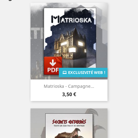
EXCLUSIVITÉ WEB !
Matrioska - Campagne...
Prix
3,50 €