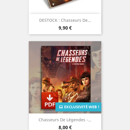
DESTOCK : Chasseurs De...
Prix
9,90 €
EXCLUSIVITÉ WEB !
Chasseurs De Légendes -...
Prix
8,00 €