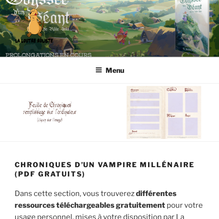
Aller
au
contenu
principal
LA LOUTRE RÔLISTE
Editeur de jeux de rôle et boutique en ligne spécialisée
Menu
CHRONIQUES D’UN VAMPIRE MILLÉNAIRE
(PDF GRATUITS)
Dans cette section, vous trouverez
différentes
ressources téléchargeables gratuitement
pour votre
usage personnel, mises à votre disposition par La