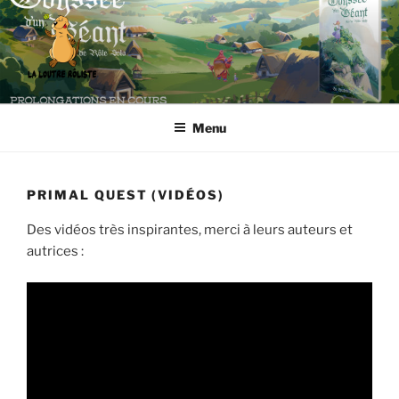
Aller
au
contenu
principal
LA LOUTRE RÔLISTE
Editeur de jeux de rôle et boutique en ligne spécialisée
Menu
PRIMAL QUEST (VIDÉOS)
Des vidéos très inspirantes, merci à leurs auteurs et
autrices :