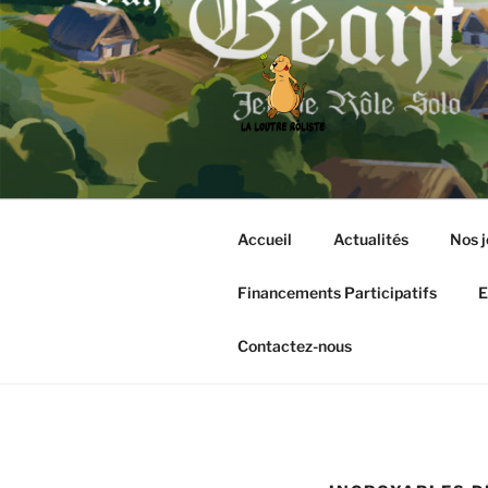
Aller
au
contenu
principal
LA LOUTRE
Editeur de jeux de rôle et bouti
Accueil
Actualités
Nos j
Financements Participatifs
E
Contactez-nous