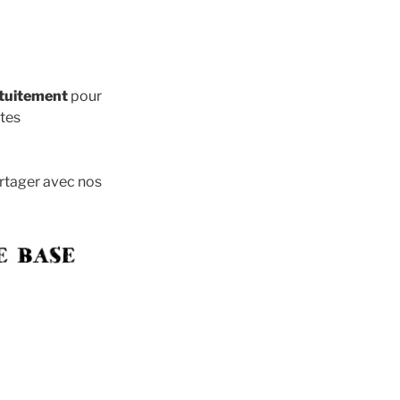
atuitement
pour
stes
artager avec nos