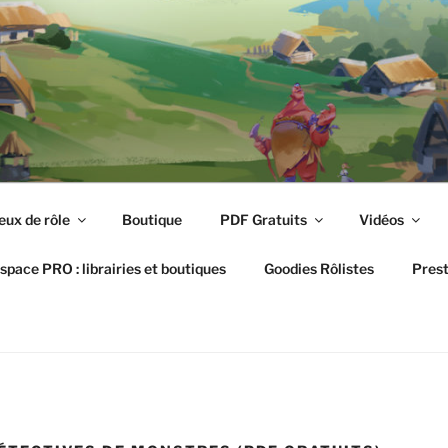
 RÔLISTE
que en ligne spécialisée
eux de rôle
Boutique
PDF Gratuits
Vidéos
space PRO : librairies et boutiques
Goodies Rôlistes
Prest