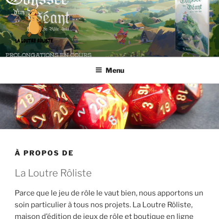
Aller
au
contenu
principal
LA LOUTRE RÔLISTE
Editeur de jeux de rôle et boutique en ligne spécialisée
Menu
À PROPOS DE
La Loutre Rôliste
Parce que le jeu de rôle le vaut bien, nous apportons un
soin particulier à tous nos projets. La Loutre Rôliste,
maison d’édition de jeux de rôle et boutique en ligne