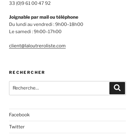
33 (0)9 61 00 47 92
Joignable par mail ou téléphone
Du lundi au vendredi : 9h00–18h00
Le samedi : 9h00–17h00
client@laloutreroliste.com
RECHERCHER
Recherche
Reche
pour
:
Facebook
Twitter