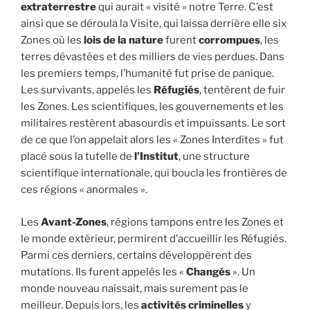
extraterrestre
qui aurait « visité » notre Terre. C’est
ainsi que se déroula la Visite, qui laissa derrière elle six
Zones où les
lois de la nature
furent
corrompues
, les
terres dévastées et des milliers de vies perdues. Dans
les premiers temps, l’humanité fut prise de panique.
Les survivants, appelés les
Réfugiés
, tentèrent de fuir
les Zones. Les scientifiques, les gouvernements et les
militaires restèrent abasourdis et impuissants. Le sort
de ce que l’on appelait alors les « Zones Interdites » fut
placé sous la tutelle de
l’Institut
, une structure
scientifique internationale, qui boucla les frontières de
ces régions « anormales ».
Les
Avant-Zones
, régions tampons entre les Zones et
le monde extérieur, permirent d’accueillir les Réfugiés.
Parmi ces derniers, certains développèrent des
mutations. Ils furent appelés les «
Changés
». Un
monde nouveau naissait, mais surement pas le
meilleur. Depuis lors, les
activités criminelles
y