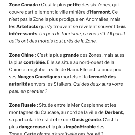
Zone Canada :
C’est la plus
petite
des six Zones, qui
couvre partiellement la ville minière d’
Harmont
. Ce
n’est pas la Zone la plus prodigue en Anomalies, mais
les
Artefacts
qui s’y trouvent se révèlent souvent
très
intéressants
.
Un peu de tourisme, ça vous dit ? Il parait
qu’ils ont des motels tout près de la Zone.
Zone Chine :
C’est la plus
grande
des Zones, mais aussi
la plus
contrôlée
. Elle se situe au nord-ouest de la
Chine et englobe la ville de Hami. Elle est connue pour
ses
Nuages Caustiques
mortels et la
fermeté des
autorités
envers les Stalkers.
Qui des deux aura votre
peau en premier ?
Zone Russie :
Située entre la Mer Caspienne et les
montagnes du Caucase, au nord de la ville de
Derbent
,
sa particularité est d’être une
Oasis géante
. C’est la
plus
dangereuse
et la plus
impénétrable
des
Zones.
Cette plante n’aurait-elle pas bougé ?