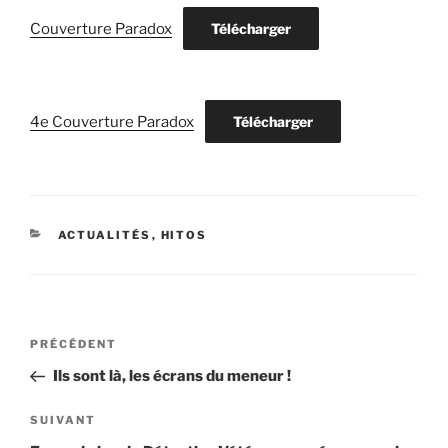
Couverture Paradox
Télécharger
4e Couverture Paradox
Télécharger
CATÉGORIES
ACTUALITÉS
,
HITOS
Navigation
PRÉCÉDENT
Article
de
précédent
Ils sont là, les écrans du meneur !
l’article
SUIVANT
Article
suivant