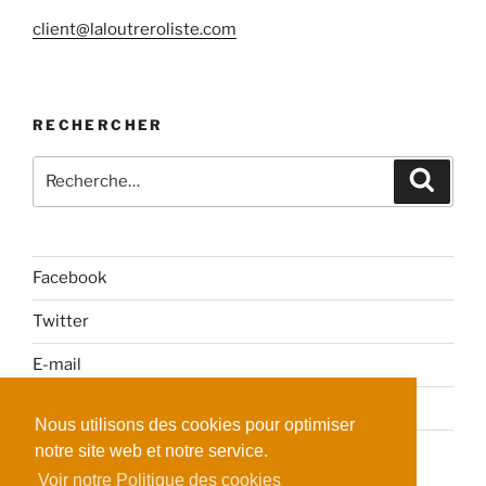
client@laloutreroliste.com
RECHERCHER
Recherche
Reche
pour
:
Facebook
Twitter
E-mail
Politique de confidentialité
Nous utilisons des cookies pour optimiser
notre site web et notre service.
Voir notre Politique des cookies