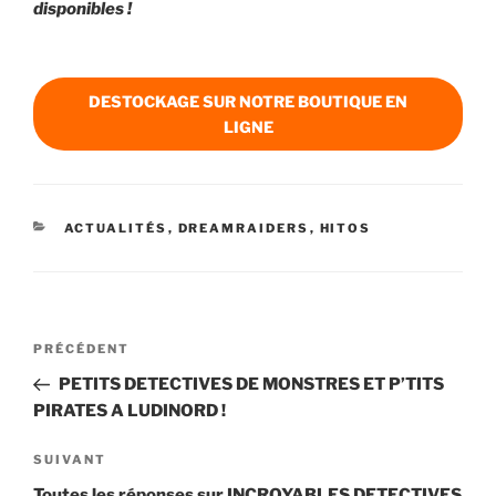
disponibles !
DESTOCKAGE SUR NOTRE BOUTIQUE EN
LIGNE
CATÉGORIES
ACTUALITÉS
,
DREAMRAIDERS
,
HITOS
Navigation
PRÉCÉDENT
Article
de
précédent
PETITS DETECTIVES DE MONSTRES ET P’TITS
l’article
PIRATES A LUDINORD !
SUIVANT
Article
suivant
Toutes les réponses sur INCROYABLES DETECTIVES