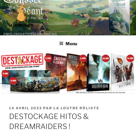
Aller
au
contenu
principal
LA LOUTRE RÔLISTE
Editeur de jeux de rôle et boutique en ligne spécialisée
Menu
PUBLIÉ
14 AVRIL 2023
PAR
LA LOUTRE RÔLISTE
LE
DESTOCKAGE HITOS &
DREAMRAIDERS !