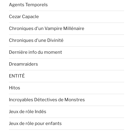
Agents Temporels
Cezar Capacle
Chroniques d'un Vampire Millénaire
Chroniques d'une Divinité
Dernière info du moment
Dreamraiders
ENTITÉ
Hitos
Incroyables Détectives de Monstres
Jeux de rôle Indés
Jeux de rôle pour enfants