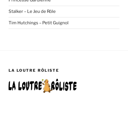
Princesse Gardienne
Stalker – Le Jeu de Rôle
Tim Hutchings – Petit Guignol
LA LOUTRE RÔLISTE