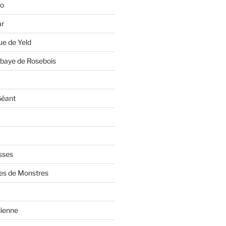
lo
ar
e de Yeld
bbaye de Rosebois
Géant
sses
ves de Monstres
dienne