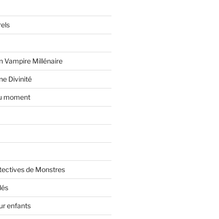
els
n Vampire Millénaire
e Divinité
du moment
tectives de Monstres
dés
ur enfants