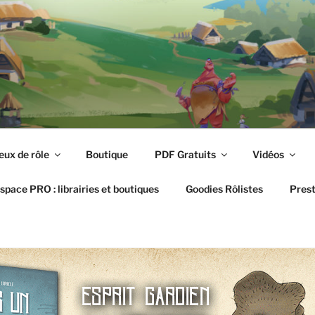
 RÔLISTE
que en ligne spécialisée
eux de rôle
Boutique
PDF Gratuits
Vidéos
space PRO : librairies et boutiques
Goodies Rôlistes
Prest