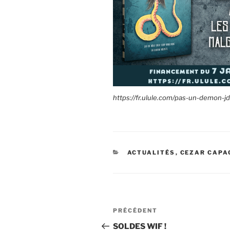
https://fr.ulule.com/pas-un-demon-jd
CATÉGORIES
ACTUALITÉS
,
CEZAR CAPA
Navigation
PRÉCÉDENT
Article
de
précédent
SOLDES WIF !