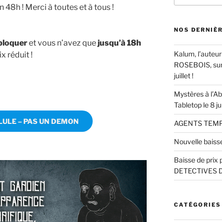
n 48h ! Merci à toutes et à tous !
:
NOS DERNIÈ
ébloquer
et vous n’avez que
jusqu’à 18h
Kalum, l’aute
x réduit !
ROSEBOIS, sur l
juillet !
Mystères à l’A
Tabletop le 8 jui
LULE – PAS UN DEMON
AGENTS TEMP
Nouvelle baiss
Baisse de pri
DETECTIVES 
CATÉGORIES