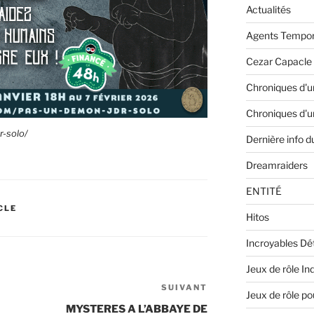
Actualités
Agents Tempor
Cezar Capacle
Chroniques d'u
Chroniques d'un
r-solo/
Dernière info 
Dreamraiders
ENTITÉ
CLE
Hitos
Incroyables Dé
Jeux de rôle In
SUIVANT
Article
Jeux de rôle po
suivant
MYSTERES A L’ABBAYE DE