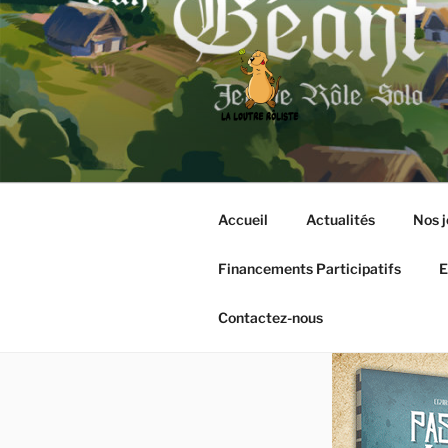
Aller
au
contenu
principal
LA LOUTRE
Editeur de jeux de rôle et bouti
Accueil
Actualités
Nos j
Financements Participatifs
E
Contactez-nous