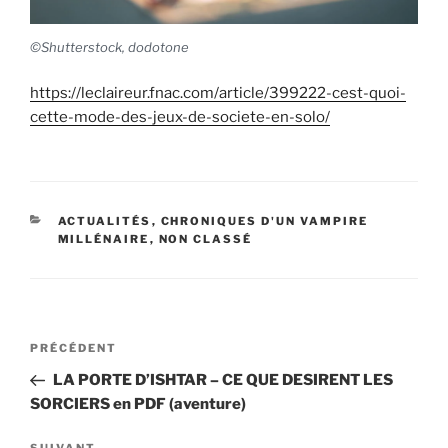
©Shutterstock, dodotone
https://leclaireur.fnac.com/article/399222-cest-quoi-
cette-mode-des-jeux-de-societe-en-solo/
CATÉGORIES
ACTUALITÉS
,
CHRONIQUES D'UN VAMPIRE
MILLÉNAIRE
,
NON CLASSÉ
Navigation
PRÉCÉDENT
Article
de
précédent
LA PORTE D’ISHTAR – CE QUE DESIRENT LES
l’article
SORCIERS en PDF (aventure)
SUIVANT