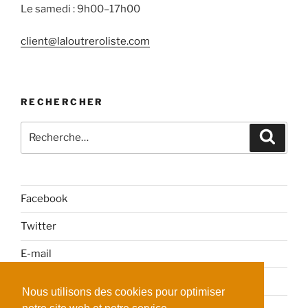
Le samedi : 9h00–17h00
client@laloutreroliste.com
RECHERCHER
Recherche
Reche
pour
:
Facebook
Twitter
E-mail
Politique de confidentialité
Nous utilisons des cookies pour optimiser